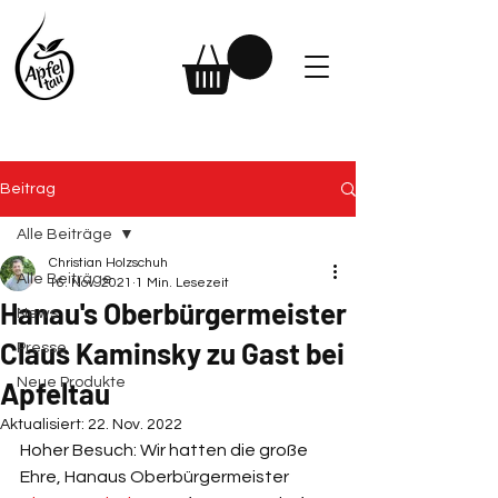
Beitrag
Alle Beiträge
Christian Holzschuh
Alle Beiträge
16. Nov. 2021
1 Min. Lesezeit
Hanau's Oberbürgermeister
News
Claus Kaminsky zu Gast bei
Presse
Neue Produkte
Apfeltau
Aktualisiert:
22. Nov. 2022
Hoher Besuch: Wir hatten die große 
Ehre, Hanaus Oberbürgermeister 