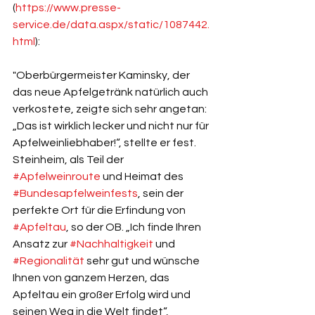
(
https://www.presse-
service.de/data.aspx/static/1087442.
html
):
"Oberbürgermeister Kaminsky, der 
das neue Apfelgetränk natürlich auch 
verkostete, zeigte sich sehr angetan: 
„Das ist wirklich lecker und nicht nur für 
Apfelweinliebhaber!“, stellte er fest. 
Steinheim, als Teil der 
#Apfelweinroute
 und Heimat des 
#Bundesapfelweinfests
, sein der 
perfekte Ort für die Erfindung von 
#Apfeltau
, so der OB. „Ich finde Ihren 
Ansatz zur 
#Nachhaltigkeit
 und 
#Regionalität
 sehr gut und wünsche 
Ihnen von ganzem Herzen, das 
Apfeltau ein großer Erfolg wird und 
seinen Weg in die Welt findet“, 