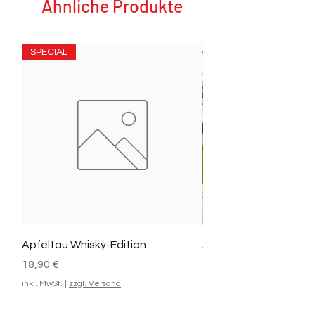
Ähnliche Produkte
Versandkostenfreier Versand ab 40 €
Warenkorbwert
SPECIAL
Apfeltau Whisky-Edition
Apfeltau Fudge + Apf
Geschenkset
Preis
18,90 €
Preis
20,90 €
inkl. MwSt.
|
zzgl. Versand
inkl. MwSt.