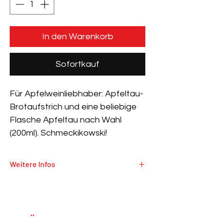
In den Warenkorb
Sofortkauf
Für Apfelweinliebhaber: Apfeltau-
Brotaufstrich und eine beliebige
Flasche Apfeltau nach Wahl
(200ml). Schmeckikowski!
Weitere Infos
Jugendschutz: Produkt enthält Alkohol.
Verkauf und Versand nur an Personen
ab 18 Jahren.
Preis pro Liter: 59,80 €