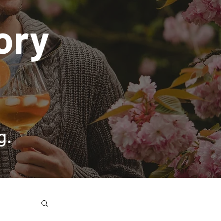
ory
g.