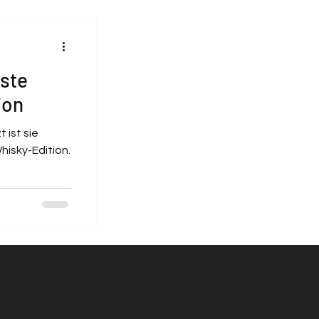
ste
ion
 ist sie
hisky-Edition.