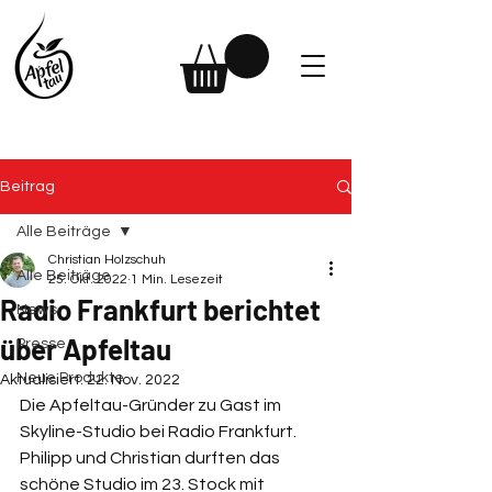
Beitrag
Alle Beiträge
Christian Holzschuh
Alle Beiträge
25. Okt. 2022
1 Min. Lesezeit
Radio Frankfurt berichtet
News
über Apfeltau
Presse
Neue Produkte
Aktualisiert:
22. Nov. 2022
Die Apfeltau-Gründer zu Gast im 
Skyline-Studio bei Radio Frankfurt. 
Philipp und Christian durften das 
schöne Studio im 23. Stock mit 