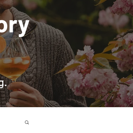
ory
g.