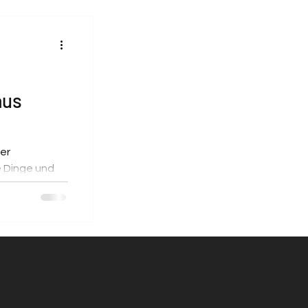
aus
er
 Dinge und
 In der...