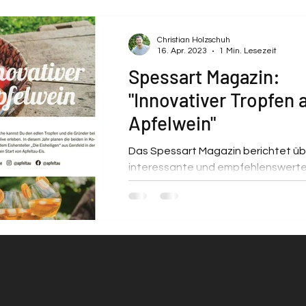
Christian Holzschuh
16. Apr. 2023
1 Min. Lesezeit
Spessart Magazin:
"Innovativer Tropfen 
Apfelwein"
Das Spessart Magazin berichtet üb
interessante und empfehlenswerte
Geschichten im und um den Spessart.